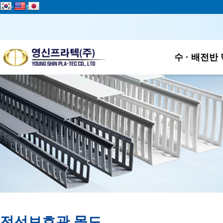
add
즐겨찾기
하위
수 · 배전반
전선보호관 몰드