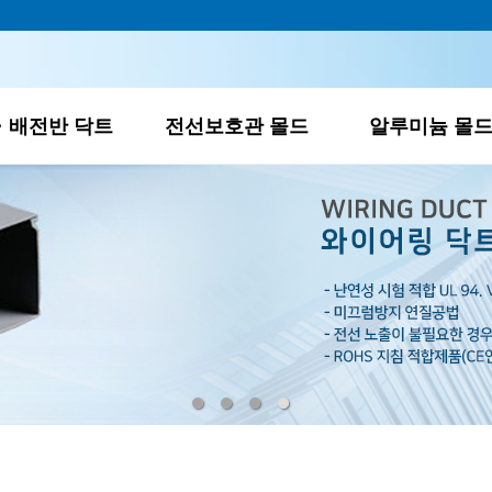
하위분류
하위분류
하위분류
· 배전반 닥트
전선보호관 몰드
알루미늄 몰