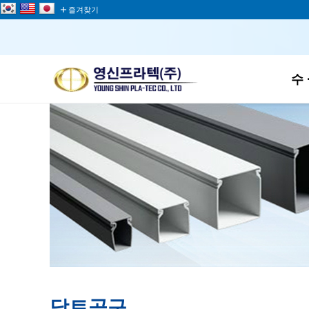
add
즐겨찾기
수 
닥트공구