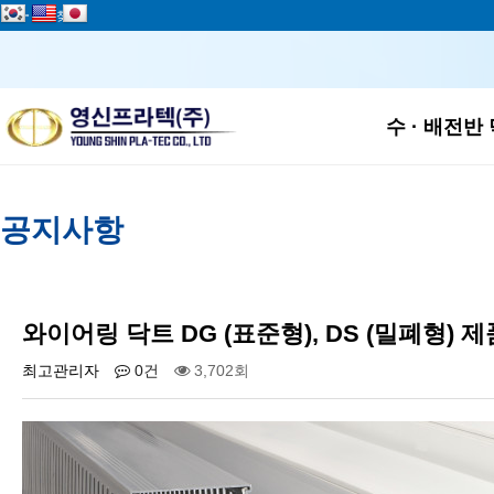
add
즐겨찾기
하위
수 · 배전반
공지사항
와이어링 닥트 DG (표준형), DS (밀폐형) 
최고관리자
0건
3,702회