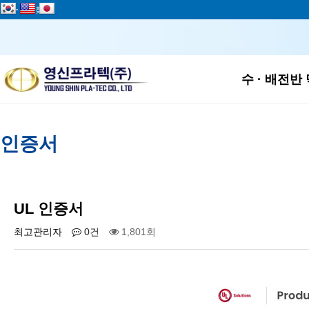
add
즐겨찾기
하위
수 · 배전반
인증서
UL 인증서
최고관리자
0건
1,801회